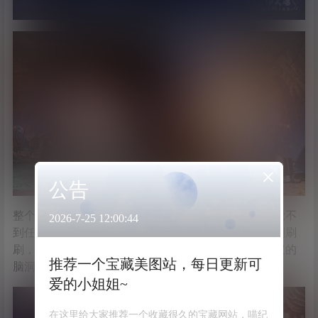
×
公告
整个游戏的流程大概有十多个小时，这期间你几乎感觉不
2026-7-25 12:00:44
到任何枯燥，没有重复的关卡设计，没有千篇一律的刷刷
刷，画面美轮美奂，节奏明快，到处都充满了不可思议的
推荐一个宝藏美图站，每日更新可
脑洞。
爱的小姐姐~
在这里给大家推荐一个收藏很久的宝藏网站，喵纪