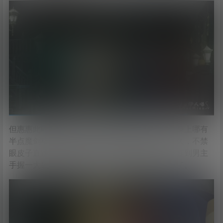
但惠惠此时拉着勇者的披风指了指说道，你见他身上哪有
半点魔剑格拉姆的迹象，勇者御剑响夜环视了许久，不禁
眼皮子直跳，难道说无价之宝就这么被你扔了？直到男主
手握一大袋金币才反应过来，原来是给男主卖掉了。