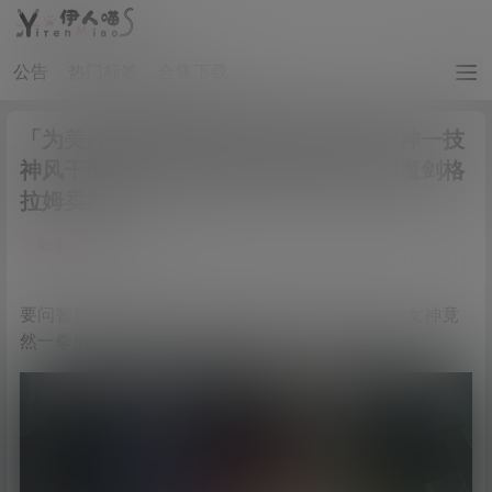
公告
热门标签
合集下载
「为美好的世界献上祝福」第五集下 女神一技
神风干倒了勇者 佐藤和真把御剑响夜的魔剑格
拉姆卖掉了
0
动漫资讯
4 年前
要问智慧是什么颜色，那一定是蓝色，但这个智慧女神竟
然一拳放倒了勇者，这无疑是让众人大跌眼镜。