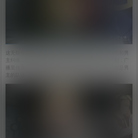
这无疑令勇者御剑响夜气急败坏，但他此刻也没时间和男
主纠缠，赶紧跑路前去黑市寻找魔剑格拉姆。但此刻，广
播里传来了紧急通知，让众人全都到村口集合，特别是男
主的队伍，一定要火速赶往现场。