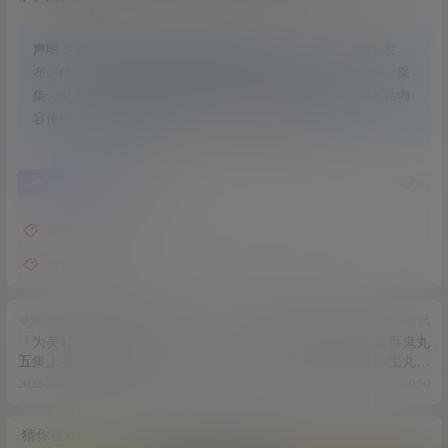
声明：
本站所有文章，如无特殊说明或标注，均为
伊人喵
原创发
布。任何个人或组织，在未征得本站同意时，禁止复制、盗用、采
集、发布本站内容到任何网站、书籍等各类媒体平台。如若本站内
容侵犯了原著者的合法权益，可
联系我们
进行处理。
0
0
海报分享
收藏
为美好的世界献上祝福
御剑响夜
素晴
魔剑格拉姆
动漫资讯
动漫资讯
「为美好的世界献上祝福」第
「多罗罗」第十六集上 百鬼丸
五集上 水之女神阿库娅被放在
的眼睛是被谁抢了？多宝丸与
笼子里面净化污水 和鳄鱼玩的
鬼神达成交易得到了百鬼丸的
2022-2-4 16:00:40
2022-2-7 14:00:50
不亦乐乎
眼睛
猜你喜欢