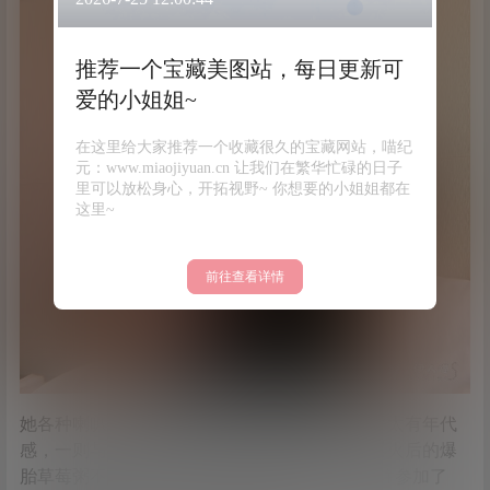
推荐一个宝藏美图站，每日更新可
爱的小姐姐~
在这里给大家推荐一个收藏很久的宝藏网站，喵纪
元：www.miaojiyuan.cn 让我们在繁华忙碌的日子
里可以放松身心，开拓视野~ 你想要的小姐姐都在
这里~
前往查看详情
她各种喇叭裤、高腰裤、波点元素也让网友直呼太有年代
感，一则与老妈合拍的甩手变装秀爆火网络，爆火后的爆
胎草莓粥不但加入Papitube成为旗下网红，还前往参加了