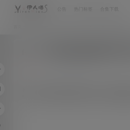
公告
热门标签
合集下载
首页
伊人资讯
绅士次元
伊人萌妹
宅男班车
fset-421 美空老师混血模
0
12.7k
隐藏
4 年前
黄金比例的完美身材和混血风格的脸蛋，模特级别的
空老师。说到美空老师你可能不知道，但是濑亚姑娘