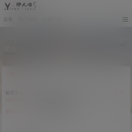
公告
热门标签
合集下载
「COSPALY」从零开始的异世界生活蕾姆家
居服-13P @_七米_
0
萌妹映画
4 年前
如果有真爱有颜色，那么一定是蓝色，出自《Re：
从零开
始的异世界生活
》经典的评论
蕾姆家居服
手办，我又出老婆啦