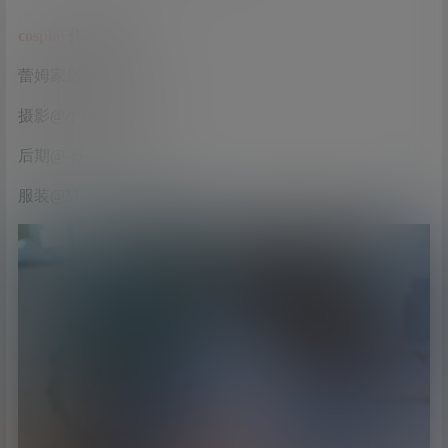
cosplay
作品信息
蕾姆家居服：@_
七米
_
摄影@小侦探老兰斯
后期@-苏小脸儿
服装@Monenjoy漫囧