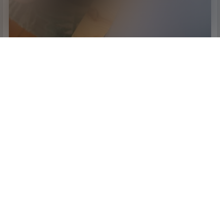
声明：
本站所有文章，如无特殊说明或标注，均为
伊人喵
原创发
布。任何个人或组织，在未征得本站同意时，禁止复制、盗用、采
集、发布本站内容到任何网站、书籍等各类媒体平台。如若本站内
容侵犯了原著者的合法权益，可
联系我们
进行处理。
0
0
海报分享
收藏
cosplay
七米
从零开始的异世界生活
蕾姆家居服
萌妹映画
萌妹映画