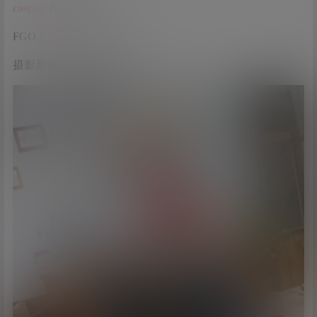
cosplay
作品信息
FGO
玉藻前
：@
雪晴Astra
-
摄影后期：@静电mk2_步步