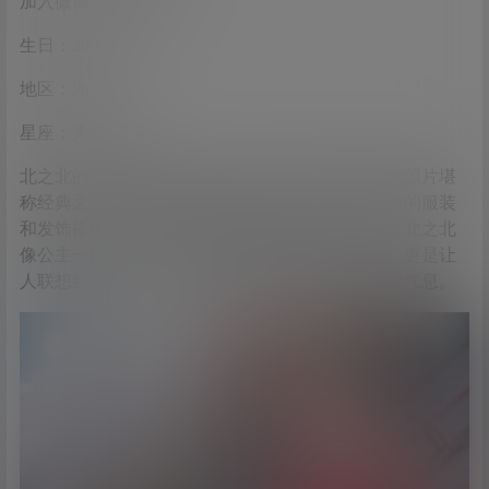
加入微博：2013-02-24
生日：2000-11-12
地区：湖北
星座：天蝎座
北之北的代表作品有很多，其中一组白色宫廷装的照片堪
称经典之作，完美演绎出她温柔高贵的气质。白色的服装
和发饰搭配，呈现出清新的青春感，同时又展现出北之北
像公主一般的高贵气息。她的雪白皮肤和红色口红更是让
人联想到白雪公主，整张照片都散发着浓郁的宫廷气息。