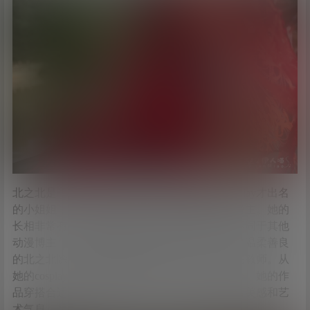
北之北是一位在2000年出生，并且因为她的cosplay才出名
的小姐姐，也是微博上拥有11万粉丝的高颜值博主。她的
长相非常有辨识度，拥有完美身材和高颜值，不同于其他
动漫博主，每次她的出镜都让人印象深刻。性格温柔善良
的北之北除了拥有美貌和身材外，还是一位人民教师。从
她的cosplay作品中可以看到她的刻苦用心和耐心。她的作
品穿搭合适背景选取得当，每一张图片都充满着美感和艺
术气息。