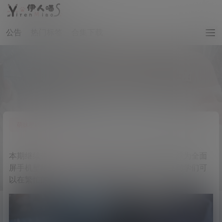
公告
热门标签
合集下载
「萌妹壁纸」YRM.006-软萌妹子图
0
萌妹壁纸
5 年前
本期继续带来
手机壁纸
图片，本期福利大放送全部为全面
屏手机壁纸
萌妹子
，如此多的
妹子图
，希望各位同学们可
以在繁忙的生活中寻找到一片净土。